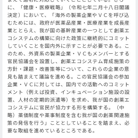
に、「健康・医療戦略」（令和七年二月十八日閣議
決定）において、「海外の製薬企業やＶＣを呼び込
むためには、政府が医薬品産業・医療産業を成長産
業ととらえ、我が国の基幹産業の一つとして創薬エ
コシステムの構築に向けた政策に継続的にコミット
していくことを国内外に示すことが必要である。こ
のため、外資系の製薬企業・ＶＣもメンバーとする
官民協議会を設置し、創薬エコシステム育成施策の
方針・課題・改善策等について、これらの企業の意
見も踏まえて議論を進める。この官民協議会の参加
企業・ＶＣに対しては、国内での活動へのコミット
メント（例えば投資、インキュベーション施設の設
置、人材の定期的派遣等）を求め、我が国の創薬エ
コシステムに官民が協力する形を構築する。（中
略）薬価制度や薬事制度を含む我が国の創薬関連施
策の発信を行う」こととしていることを踏まえ、必
要な取組を進めているところである。