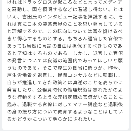
ければドラッグロスが起こるなどと言ってメディア
を扇動し、国を恫喝するなどは看過し得ない。とは
いえ、吉田氏のインタビュー記事を拝読するに、そ
れは真に日本の製薬業界のことを思い発言している
と理解するので、この転向については耳を傾けるべ
きと得心するものとする。もちろん退官した官僚で
あっても当然に言論の自由は担保するべきものであ
ると了知はするものである。しかし、退官した官僚
の発言については良識の範囲内であってほしいと願
うものである。そこで厚生労働省に問うが、昨今、
厚生労働省を退官し、民間コンサルなどに転職し、
自らが推進してきた政策とは真逆のことを高らかに
発言したり、公務員時代の倫理規範は忘れたかのよ
うな行動をするような元指定職の官僚がいることに
鑑み、退職する官僚に対してマナー講座など退職後
の身の振り方について教育するようなことはしてい
るかどうかについて明らかにされたい。