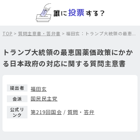
TOP
>
質問主意書・答弁書
> 福田玄：トランプ大統領の最恵...
トランプ大統領の最恵国薬価政策にかか
る日本政府の対応に関する質問主意書
提出者
福田玄
国民民主党
会派
公式リ
第219回国会
/
質問
・
答弁
ンク