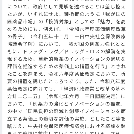
について、政府として見解を述べることは差し控え
たいが、いずれにせよ、御指摘のように「我が国の
医薬品市場」の「投資対象」としての「魅力」を高
めるためにも、例えば、「令和六年度薬価制度改革
の骨子」（令和五年十二月二十日中央社会保険医療
協議会了解）において、「我が国の創薬力強化とと
もに、ドラッグ・ラグ／ドラッグ・ロスの解消を実
現するため、革新的新薬のイノベーションの適切な
評価を推進するための薬価上の措置を行う」とされ
たことを踏まえ、令和六年度薬価改定において、所
要の措置を講じたところであり、また、令和八年度
薬価改定に向けても、「経済財政運営と改革の基本
方針二〇二五」（令和七年六月十三日閣議決定）に
おいて、「創薬力の強化とイノベーションの推進」
の中で「国民負担の軽減と創薬イノベーションを両
立する薬価上の適切な評価の実施」としたこと等を
踏まえ、中央社会保険医療協議会における議論を踏
まえて適切に対応していくこととしている。さら