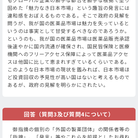
るグローバル企業の勝手な都合を勝手な根拠で塗り
固めた「魅力なき日本市場」という趣旨の発言には
違和感をおぼえるものである。そこで政府の見解を
問うが、我が国の医薬品市場は魅力を失っていると
いうのは事実として甘受するべきなのであろうか。
というのも、我が国の医薬品市場は医薬品販売承認
後速やかに国内流通が確保され、国民皆保険と医療
機関へのフリーアクセス保障によって医薬品アクセ
スは他国に比して恵まれすぎているくらいである。
このような日本市場の現状を鑑みれば、日本市場ほ
ど投資回収の予見性が高い国はないと考えるもので
あるが、政府の見解を明らかにされたい。
回答（質問3及び質問4について）
御指摘の個別の「外国の製薬団体」の関係者等の
「指摘」、「発言」等やこれらを前提としたお尋ね