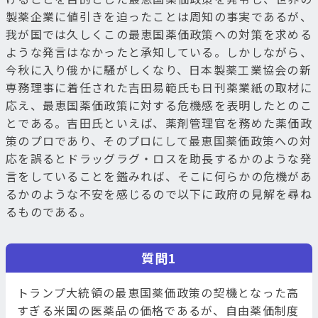
製薬企業に値引きを迫ったことは周知の事実であるが、
我が国では久しくこの最恵国薬価政策への対策を求める
ような発言はなかったと承知している。しかしながら、
今秋に入り俄かに騒がしくなり、日本製薬工業協会の新
専務理事に着任された吉田易範氏も日刊薬業紙の取材に
応え、最恵国薬価政策に対する危機感を表明したとのこ
とである。吉田氏といえば、薬剤管理官を務めた薬価政
策のプロであり、そのプロにして最恵国薬価政策への対
応を誤るとドラッグラグ・ロスを助長するかのような発
言をしていることを鑑みれば、そこに何らかの危機があ
るかのような不安を感じるので以下に政府の見解を尋ね
るものである。
質問1
トランプ大統領の最恵国薬価政策の契機となった高
すぎる米国の医薬品の価格であるが、自由薬価制度