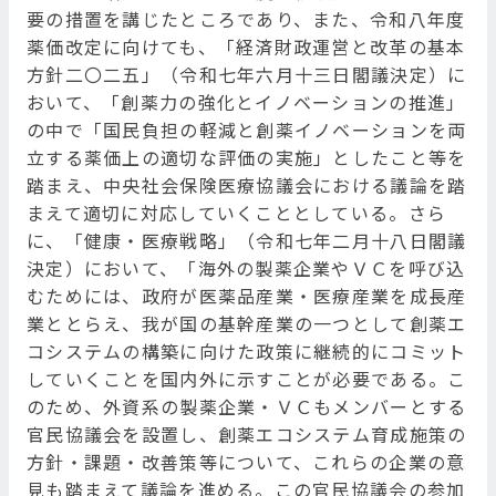
要の措置を講じたところであり、また、令和八年度
薬価改定に向けても、「経済財政運営と改革の基本
方針二〇二五」（令和七年六月十三日閣議決定）に
おいて、「創薬力の強化とイノベーションの推進」
の中で「国民負担の軽減と創薬イノベーションを両
立する薬価上の適切な評価の実施」としたこと等を
踏まえ、中央社会保険医療協議会における議論を踏
まえて適切に対応していくこととしている。さら
に、「健康・医療戦略」（令和七年二月十八日閣議
決定）において、「海外の製薬企業やＶＣを呼び込
むためには、政府が医薬品産業・医療産業を成長産
業ととらえ、我が国の基幹産業の一つとして創薬エ
コシステムの構築に向けた政策に継続的にコミット
していくことを国内外に示すことが必要である。こ
のため、外資系の製薬企業・ＶＣもメンバーとする
官民協議会を設置し、創薬エコシステム育成施策の
方針・課題・改善策等について、これらの企業の意
見も踏まえて議論を進める。この官民協議会の参加