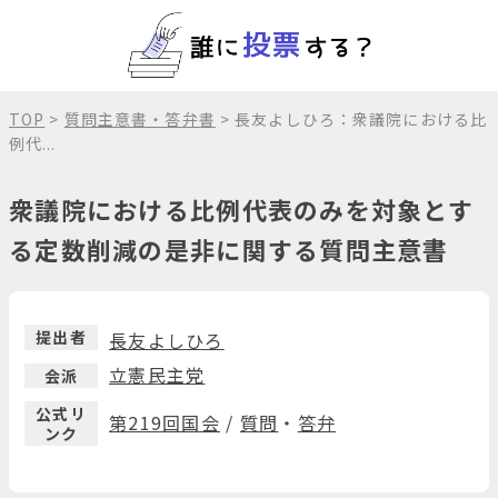
TOP
>
質問主意書・答弁書
> 長友よしひろ：衆議院における比
例代...
衆議院における比例代表のみを対象とす
る定数削減の是非に関する質問主意書
提出者
長友よしひろ
立憲民主党
会派
公式リ
第219回国会
/
質問
・
答弁
ンク