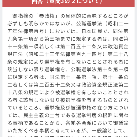
回答（質問3の２について）
御指摘の「参政権」の具体的に意味するところが
必ずしも明らかではないが、公職選挙法（昭和二十
五年法律第百号）においては、日本国民で、同法第
九条第一項から第三項までに規定する者は、同法第
十一条第一項若しくは第二百五十二条又は政治資金
規正法（昭和二十三年法律第百九十四号）第二十八
条の規定により選挙権を有しないこととされる者に
該当しない限り選挙権を、公職選挙法第十条第一項
に規定する者は、同法第十一条第一項、第十一条の
二若しくは第二百五十二条又は政治資金規正法第二
十八条の規定により被選挙権を有しないこととされ
る者に該当しない限り被選挙権を有するものとされ
ているところ、選挙権及び被選挙権の在り方につい
ては、民主主義の土台である選挙制度の根幹に関わ
る事柄であることから、各党各会派において御議論
いただくべき事柄と考えているが、一般論として、