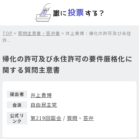
TOP
>
質問主意書・答弁書
> 井上貴博：帰化の許可及び永住
許...
帰化の許可及び永住許可の要件厳格化に
関する質問主意書
提出者
井上貴博
自由民主党
会派
公式リ
第219回国会
/
質問
・
答弁
ンク