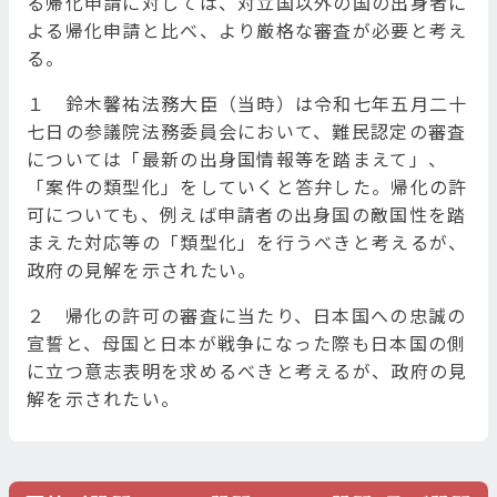
る帰化申請に対しては、対立国以外の国の出身者に
よる帰化申請と比べ、より厳格な審査が必要と考え
る。
１ 鈴木馨祐法務大臣（当時）は令和七年五月二十
七日の参議院法務委員会において、難民認定の審査
については「最新の出身国情報等を踏まえて」、
「案件の類型化」をしていくと答弁した。帰化の許
可についても、例えば申請者の出身国の敵国性を踏
まえた対応等の「類型化」を行うべきと考えるが、
政府の見解を示されたい。
２ 帰化の許可の審査に当たり、日本国への忠誠の
宣誓と、母国と日本が戦争になった際も日本国の側
に立つ意志表明を求めるべきと考えるが、政府の見
解を示されたい。