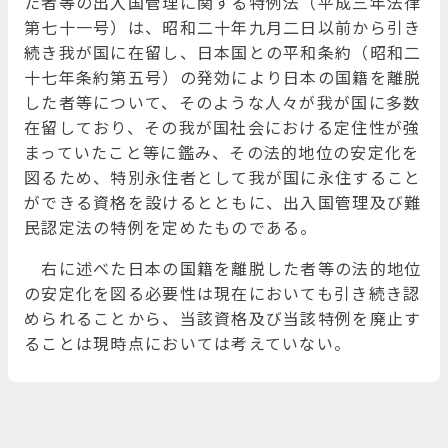
た者等の出入国管理に関する特例法（平成三年法律
第七十一号）は、昭和二十年九月二日以前から引き
続き我が国に在留し、日本国との平和条約（昭和二
十七年条約第五号）の発効により日本の国籍を離脱
した者等について、そのような人々が我が国に多数
在留しており、その我が国社会における定住性が強
まっていたこと等に鑑み、その法的地位の安定化を
図るため、特別永住者として我が国に永住すること
ができる資格を設けるとともに、出入国管理及び難
民認定法の特例を定めたものである。
右に述べた日本の国籍を離脱した者等の法的地位
の安定化を図る必要性は現在においても引き続き認
められることから、当該資格及び当該特例を廃止す
ることは現時点においては考えていない。