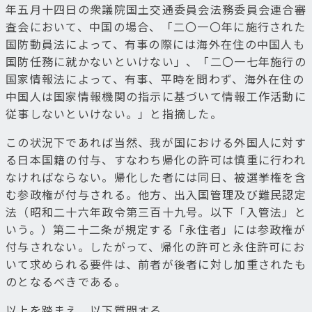
年五月十四日の衆議院国土交通委員会法務委員会連合審
査会において、中国の場合、「二〇一〇年に施行された
国防動員法によって、有事の際には海外在住の中国人も
国防任務に就かないといけない」、「二〇一七年施行の
国家情報法によって、有事、平時を問わず、海外在住の
中国人は国家情報機関の指示に基づいて情報工作活動に
従事しないといけない。」と指摘した。
この状況下であれば当然、我が国における外国人に対す
る日本国籍の付与、すなわち帰化の許可は慎重に行われ
なければならない。帰化した者には同日、被選挙権を含
む参政権が付与される。他方、出入国管理及び難民認定
法（昭和二十六年政令第三百十九号。以下「入管法」と
いう。）第二十二条が規定する「永住者」には参政権が
付与されない。したがって、帰化の許可と永住許可にお
いて求められる要件は、前者が後者に対し加重されたも
のとなるべきである。
以上を踏まえ、以下質問する。