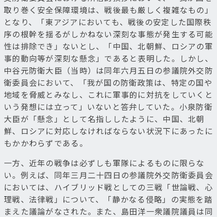
取り巻く安全保障環境は、戦後最も厳しく複雑なもの」
となり、「東アジアにおいても、戦後の安定した国際秩
序の根幹を揺るがしかねない深刻な事態が発生する可能
性は排除でき」ないとし、「中国、北朝鮮、ロシアの軍
事的動向等が深刻な懸念」であると表明した。しかし、
中谷元防衛大臣（当時）は同年六月五日の参議院外交防
衛委員会において、「我が国の防衛政策は、特定の国や
地域を脅威とみなし、これに軍事的に対抗をしていくと
いう発想には立って」いないと答弁していた。小泉防衛
大臣が「懸念」として名指ししたように、中国、北朝
鮮、ロシアに対応しなければならない状況下にあったに
もかかわらずである。
一方、近年の戦争は必ずしも軍隊によるものに限らな
い。例えば、同年三月二十四日の参議院外交防衛委員会
においては、ハイブリッド戦としての三戦「世論戦、心
理戦、法律戦」について、「静かなる侵略」の実態を踏
まえた議論がなされた。また、島田洋一衆議院議員は同