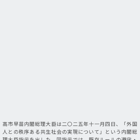
高市早苗内閣総理大臣は二〇二五年十一月四日、「外国
人との秩序ある共生社会の実現について」という内閣総
理大臣指示を出した。同指示では、既存ルールの遵守・