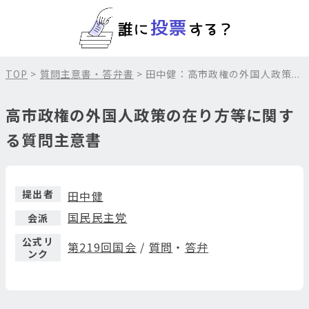
TOP
>
質問主意書・答弁書
> 田中健：高市政権の外国人政策...
高市政権の外国人政策の在り方等に関す
る質問主意書
提出者
田中健
国民民主党
会派
公式リ
第219回国会
/
質問
・
答弁
ンク