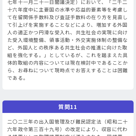
七年十一月二十一日閣議決定）において、「二千二
十六年度中に主要国の水準や応益的要素等を考慮し
て在留関係手数料及び査証手数料の在り方を見直し
て引上げを実施することなどにより、増加する外国
人の適正かつ円滑な受入れ、共生社会の実現に向け
た受入環境整備、領事活動・外交実施体制の整備な
ど、外国人との秩序ある共生社会の推進に向けた取
組を強化する。」としているが、これを踏まえた具
体的取組の内容については現在検討中であることか
ら、お尋ねについて現時点でお答えすることは困難
である。
質問11
二〇二三年の出入国管理及び難民認定法（昭和二十
六年政令第三百十九号）の改定により、収容に代わ