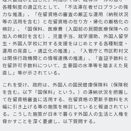
各種制度の適正化として、「不法滞在者ゼロプランの強
力な推進」、「在留資格の審査の厳正な運用（納税状況
等の活用を含む）と在留資格の在り方・帰化の厳格化の
検討」、「国保料、医療費（入国前の民間医療保険への
加入の検討を含む）、児童手当、就学援助、外国人留学
生・外国人学校に対する支援をはじめとする各種制度・
運用の見直し・適正化の推進」、「入管庁と市区町村又
は関係行政機関との情報連携の推進」、「査証手数料と
在留許可手数料について、主要国の水準等を踏まえた見
直し」等が示されている。
これを受け、政府は、外国人の国民健康保険料（保険税
を含む。以下「国保料」という。）の滞納状況を把握し
て在留資格審査に活用する、在留資格の更新手数料を大
幅に引き上げる等の施策を検討していると報道されてい
る。こうした施策が日本で暮らす外国人の生活と人権を
脅かすことを深く憂慮し、以下質問する。