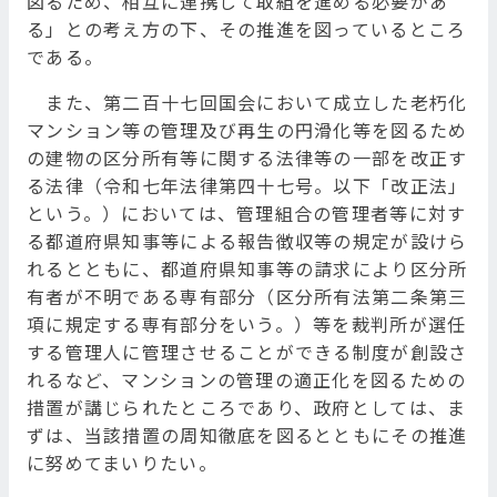
図るため、相互に連携して取組を進める必要があ
る」との考え方の下、その推進を図っているところ
である。
また、第二百十七回国会において成立した老朽化
マンション等の管理及び再生の円滑化等を図るため
の建物の区分所有等に関する法律等の一部を改正す
る法律（令和七年法律第四十七号。以下「改正法」
という。）においては、管理組合の管理者等に対す
る都道府県知事等による報告徴収等の規定が設けら
れるとともに、都道府県知事等の請求により区分所
有者が不明である専有部分（区分所有法第二条第三
項に規定する専有部分をいう。）等を裁判所が選任
する管理人に管理させることができる制度が創設さ
れるなど、マンションの管理の適正化を図るための
措置が講じられたところであり、政府としては、ま
ずは、当該措置の周知徹底を図るとともにその推進
に努めてまいりたい。