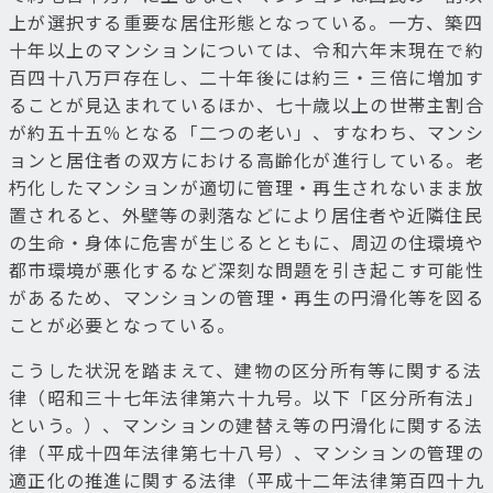
上が選択する重要な居住形態となっている。一方、築四
十年以上のマンションについては、令和六年末現在で約
百四十八万戸存在し、二十年後には約三・三倍に増加す
ることが見込まれているほか、七十歳以上の世帯主割合
が約五十五％となる「二つの老い」、すなわち、マンシ
ョンと居住者の双方における高齢化が進行している。老
朽化したマンションが適切に管理・再生されないまま放
置されると、外壁等の剥落などにより居住者や近隣住民
の生命・身体に危害が生じるとともに、周辺の住環境や
都市環境が悪化するなど深刻な問題を引き起こす可能性
があるため、マンションの管理・再生の円滑化等を図る
ことが必要となっている。
こうした状況を踏まえて、建物の区分所有等に関する法
律（昭和三十七年法律第六十九号。以下「区分所有法」
という。）、マンションの建替え等の円滑化に関する法
律（平成十四年法律第七十八号）、マンションの管理の
適正化の推進に関する法律（平成十二年法律第百四十九