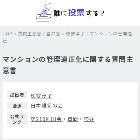
TOP
>
質問主意書・答弁書
> 徳安淳子：マンションの管理適
正...
マンションの管理適正化に関する質問主
意書
提出者
徳安淳子
日本維新の会
会派
公式リ
第219回国会
/
質問
・
答弁
ンク