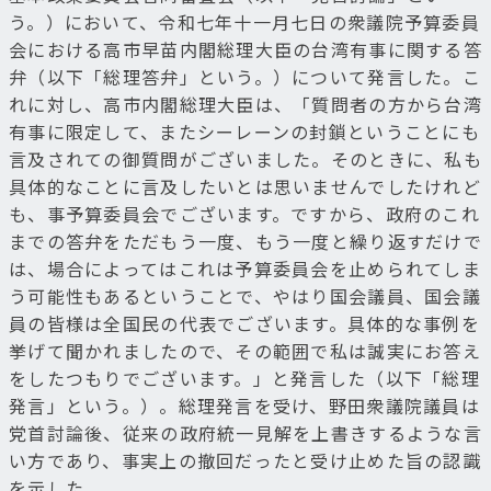
う。）において、令和七年十一月七日の衆議院予算委員
会における高市早苗内閣総理大臣の台湾有事に関する答
弁（以下「総理答弁」という。）について発言した。こ
れに対し、高市内閣総理大臣は、「質問者の方から台湾
有事に限定して、またシーレーンの封鎖ということにも
言及されての御質問がございました。そのときに、私も
具体的なことに言及したいとは思いませんでしたけれど
も、事予算委員会でございます。ですから、政府のこれ
までの答弁をただもう一度、もう一度と繰り返すだけで
は、場合によってはこれは予算委員会を止められてしま
う可能性もあるということで、やはり国会議員、国会議
員の皆様は全国民の代表でございます。具体的な事例を
挙げて聞かれましたので、その範囲で私は誠実にお答え
をしたつもりでございます。」と発言した（以下「総理
発言」という。）。総理発言を受け、野田衆議院議員は
党首討論後、従来の政府統一見解を上書きするような言
い方であり、事実上の撤回だったと受け止めた旨の認識
を示した。