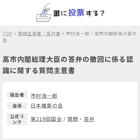
TOP
>
質問主意書・答弁書
> 市村浩一郎：高市内閣総理大臣の
答...
高市内閣総理大臣の答弁の撤回に係る認
識に関する質問主意書
提出者
市村浩一郎
日本維新の会
会派
公式リ
第219回国会
/
質問
・
答弁
ンク