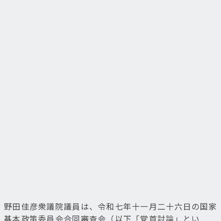
野田佳彦衆議院議員は、令和七年十一月二十六日の国家
基本政策委員会合同審査会（以下「党首討論」とい