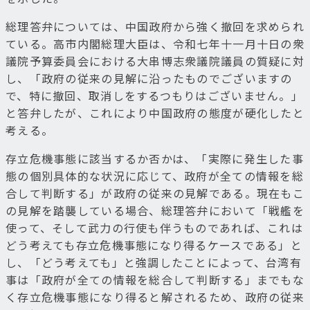
総理答弁については、中国政府から強く撤回を求められ
ている。高市内閣総理大臣は、令和七年十一月十日の衆
議院予算委員会における大串博志衆議院議員の質疑に対
し、「政府の従来の見解に沿ったものでございますの
で、特に撤回、取消しをするつもりはございません。」
と答弁したが、これにより中国政府の態度が硬化したと
考える。
存立危機事態に該当するか否かは、「実際に発生した事
態の個別具体的な状況に応じて、政府が全ての情報を総
合して判断する」が政府の従来の見解である。現在もこ
の見解を踏襲している場合、総理答弁において「戦艦を
使って、そして武力の行使も伴うものであれば、これは
どう考えても存立危機事態になり得るケースである」と
し、「どう考えても」と強調したことによって、台湾有
事は「政府が全ての情報を総合して判断する」までもな
く存立危機事態になり得ると解されるため、政府の従来