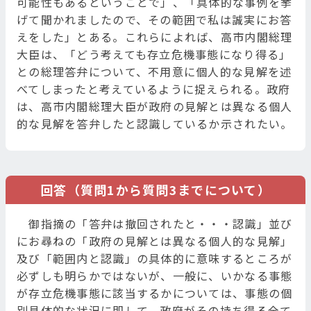
可能性もあるということで」、「具体的な事例を挙
げて聞かれましたので、その範囲で私は誠実にお答
えをした」とある。これらによれば、高市内閣総理
大臣は、「どう考えても存立危機事態になり得る」
との総理答弁について、不用意に個人的な見解を述
べてしまったと考えているように捉えられる。政府
は、高市内閣総理大臣が政府の見解とは異なる個人
的な見解を答弁したと認識しているか示されたい。
回答（質問1から質問3までについて）
御指摘の「答弁は撤回されたと・・・認識」並び
にお尋ねの「政府の見解とは異なる個人的な見解」
及び「範囲内と認識」の具体的に意味するところが
必ずしも明らかではないが、一般に、いかなる事態
が存立危機事態に該当するかについては、事態の個
別具体的な状況に即して、政府がその持ち得る全て