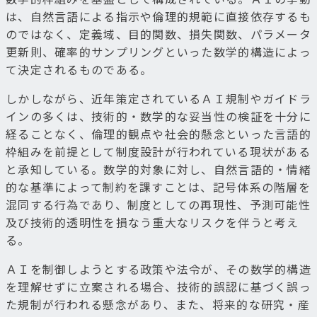
は、自然言語による指示や倫理的規範に直接依存するも
のではなく、定義域、目的関数、損失関数、パラメータ
更新則、確率的サンプリングといった数学的構造によっ
て決定されるものである。
しかしながら、近年策定されているＡＩ規制やガイドラ
インの多くは、技術的・数学的な妥当性の検証を十分に
経ることなく、倫理的観点や社会的懸念といった言語的
枠組みを前提として制度設計が行われている現状がある
と承知している。数学的対象に対し、自然言語的・情緒
的な基準によって制約を課すことは、記号体系の階層を
混同する行為であり、制度としての再現性、予測可能性
及び技術的透明性を損なう重大なリスクを伴うと考え
る。
ＡＩを制御しようとする政策や法令が、その数学的構造
を理解せずに立案される場合、技術的誤認に基づく誤っ
た規制が行われる懸念があり、また、将来的な研究・産