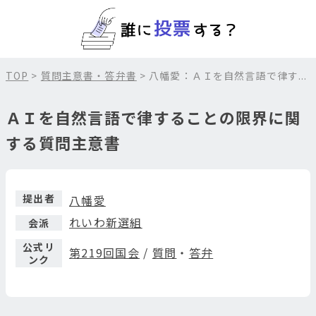
TOP
>
質問主意書・答弁書
> 八幡愛：ＡＩを自然言語で律す...
ＡＩを自然言語で律することの限界に関
する質問主意書
提出者
八幡愛
れいわ新選組
会派
公式リ
第219回国会
/
質問
・
答弁
ンク