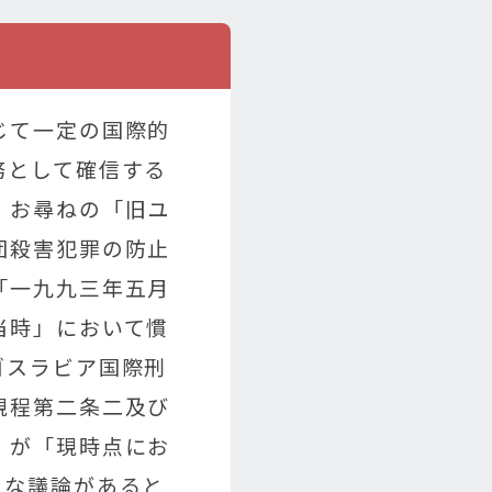
じて一定の国際的
務として確信する
、お尋ねの「旧ユ
団殺害犯罪の防止
「一九九三年五月
当時」において慣
ゴスラビア国際刑
規程第二条二及び
」が「現時点にお
々な議論があると