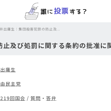
 井出庸生：集団殺害犯罪の防止及...
防止及び処罰に関する条約の批准に
井出庸生
自由民主党
219回国会
/
質問
・
答弁