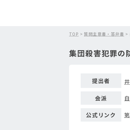
TOP
>
質問主意書・答弁書
>
集団殺害犯罪の
提出者
会派
公式リンク
第