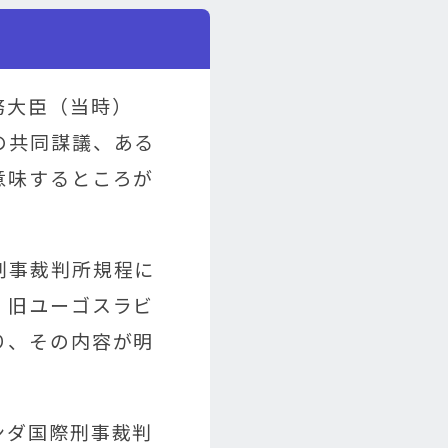
務大臣（当時）
の共同謀議、ある
意味するところが
。
刑事裁判所規程に
、旧ユーゴスラビ
り、その内容が明
ンダ国際刑事裁判