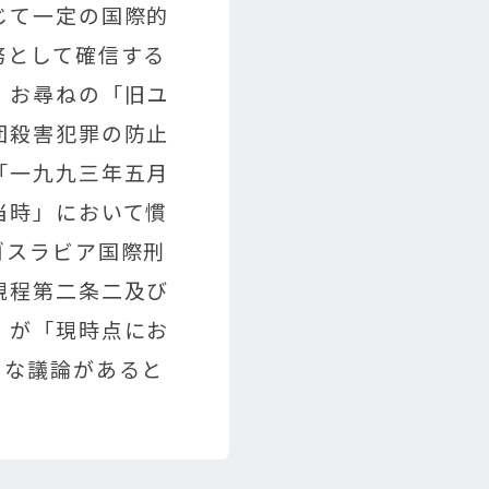
じて一定の国際的
務として確信する
、お尋ねの「旧ユ
団殺害犯罪の防止
「一九九三年五月
当時」において慣
ゴスラビア国際刑
規程第二条二及び
」が「現時点にお
々な議論があると