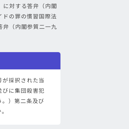
）に対する答弁（内閣
イドの罪の慣習国際法
答弁（内閣参質二一九
号が採択された当
並びに集団殺害犯
う。）第二条及び
か。