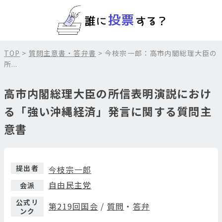
TOP
>
質問主意書・答弁書
> 今枝宗一郎：高市内閣総理大臣の
所...
高市内閣総理大臣の所信表明演説におけ
る「強い沖縄経済」発言に関する質問主
意書
提出者
今枝宗一郎
自由民主党
会派
公式リ
第219回国会
/
質問
・
答弁
ンク