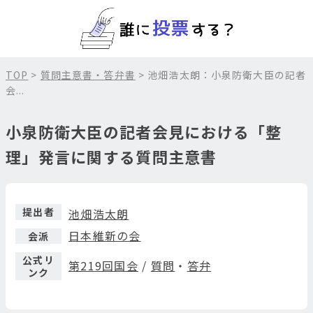
TOP
>
質問主意書・答弁書
> 池畑浩太朗：小泉防衛大臣の記者
会...
小泉防衛大臣の記者会見における「整
理」発言に関する質問主意書
提出者
池畑浩太朗
日本維新の会
会派
公式リ
第219回国会
/
質問
・
答弁
ンク