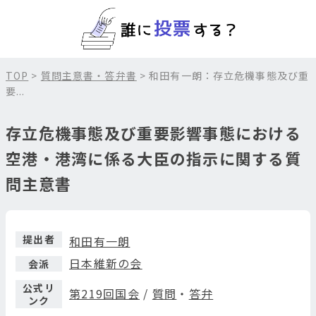
TOP
>
質問主意書・答弁書
> 和田有一朗：存立危機事態及び重
要...
存立危機事態及び重要影響事態における
空港・港湾に係る大臣の指示に関する質
問主意書
提出者
和田有一朗
日本維新の会
会派
公式リ
第219回国会
/
質問
・
答弁
ンク