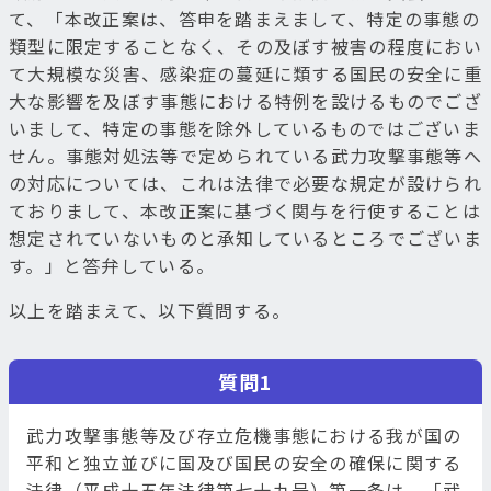
て、「本改正案は、答申を踏まえまして、特定の事態の
類型に限定することなく、その及ぼす被害の程度におい
て大規模な災害、感染症の蔓延に類する国民の安全に重
大な影響を及ぼす事態における特例を設けるものでござ
いまして、特定の事態を除外しているものではございま
せん。事態対処法等で定められている武力攻撃事態等へ
の対応については、これは法律で必要な規定が設けられ
ておりまして、本改正案に基づく関与を行使することは
想定されていないものと承知しているところでございま
す。」と答弁している。
以上を踏まえて、以下質問する。
質問1
武力攻撃事態等及び存立危機事態における我が国の
平和と独立並びに国及び国民の安全の確保に関する
法律（平成十五年法律第七十九号）第一条は、「武