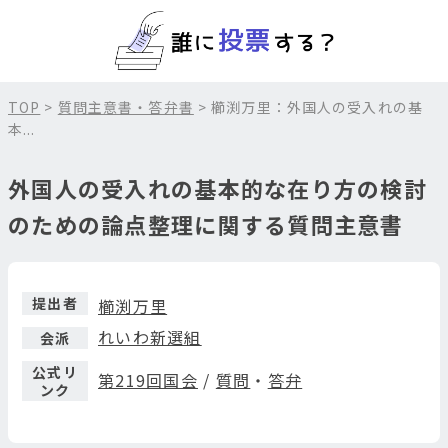
TOP
>
質問主意書・答弁書
> 櫛渕万里：外国人の受入れの基
本...
外国人の受入れの基本的な在り方の検討
のための論点整理に関する質問主意書
提出者
櫛渕万里
れいわ新選組
会派
公式リ
第219回国会
/
質問
・
答弁
ンク