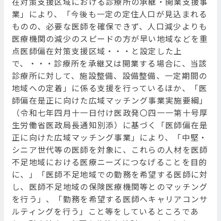
在対策支援区域における診療所の承継・開業支援事
業」により、「今後も一定の定住人口が見込まれる
ものの、必要な医師を確保できず、人口減少よりも
医療機関の減少のスピードの方が早い地域などを重
点医師偏在対策支援区域・・・と設定した上
で、・・・診療所を承継又は開業する場合に、当該
診療所に対して、施設整備、設備整備、一定期間の
地域への定着」に係る支援を行っているほか、「医
師偏在是正に向けた広域マッチング事業実施要綱」
（令和七年四月十一日付け医政発〇四一一第十号厚
生労働省医政局長通知別添）に基づく「医師偏在是
正に向けた広域マッチング事業」により、「中堅・
シニア世代等の医師を対象に、これらの人材を医師
不足地域における医療ニーズにつなげることを目的
に、」「医師不足地域での勤務を希望する医師に対
し、医師不足地域の保険医療機関等とのマッチング
を行う」、「勤務を希望する医師へキャリアコンサ
ルティングを行う」こと等をしているところであ