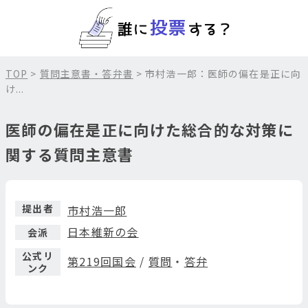
TOP
>
質問主意書・答弁書
> 市村浩一郎：医師の偏在是正に向
け...
医師の偏在是正に向けた総合的な対策に
関する質問主意書
提出者
市村浩一郎
日本維新の会
会派
公式リ
第219回国会
/
質問
・
答弁
ンク