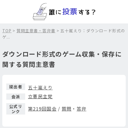
TOP
>
質問主意書・答弁書
> 五十嵐えり：ダウンロード形式の
ゲ...
ダウンロード形式のゲーム収集・保存に
関する質問主意書
提出者
五十嵐えり
立憲民主党
会派
公式リ
第219回国会
/
質問
・
答弁
ンク