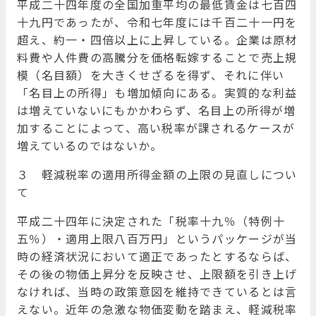
平成二十四年度の全国加重平均の最低賃金は七百四
十九円であったが、令和七年度には千百二十一円を
超え、約一・四倍以上に上昇している。企業は原材
料費や人件費の高騰分を価格転嫁することで売上規
模（名目額）を大きくせざるを得ず、それに伴い
「名目上の所得」も増加傾向にある。実質的な利益
は増えていないにもかかわらず、名目上の所得が増
加することによって、高い税率が課されるケースが
増えているのではないか。
３ 軽減税率の適用所得金額の上限の見直しについ
て
平成二十四年に決定された「税率十九％（特例十
五％）・適用上限八百万円」というパッケージが当
時の経済状況において適正であったとするならば、
その後の物価上昇分を反映させ、上限額を引き上げ
なければ、当時の政策意図を維持できているとは言
えない。近年の急激な物価変動を踏まえ、軽減税率