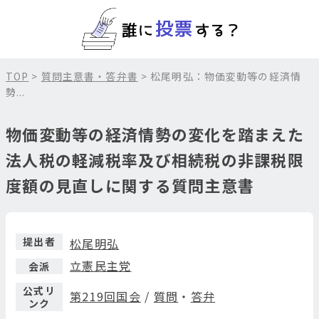
TOP
>
質問主意書・答弁書
> 松尾明弘：物価変動等の経済情
勢...
物価変動等の経済情勢の変化を踏まえた
法人税の軽減税率及び相続税の非課税限
度額の見直しに関する質問主意書
提出者
松尾明弘
立憲民主党
会派
公式リ
第219回国会
/
質問
・
答弁
ンク