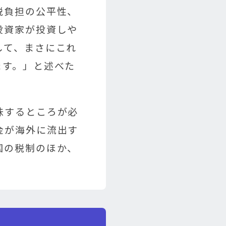
税負担の公平性、
投資家が投資しや
して、まさにこれ
ます。」と述べた
味するところが必
金が海外に流出す
国の税制のほか、
。