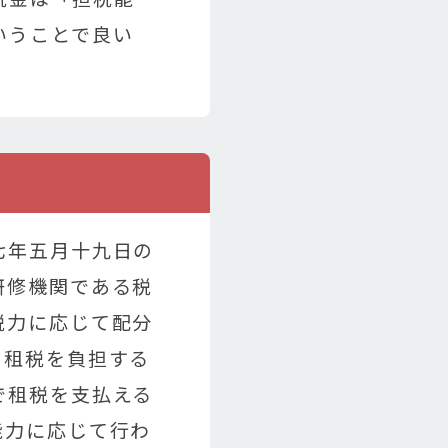
いうことで良い
七年五月十九日の
研修機関である税
税力に応じて配分
、租税を負担する
で租税を支払える
能力に応じて行わ