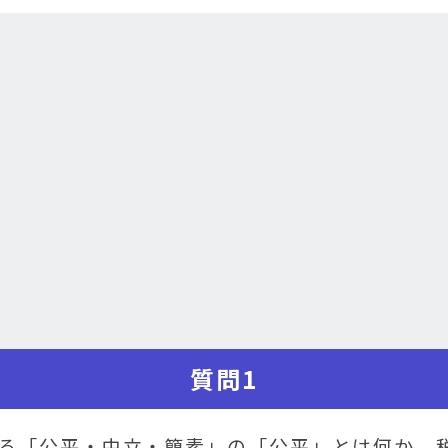
質問1
る「公平・中立・簡素」の「公平」とは何か。