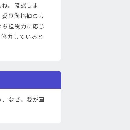
んね。確認しま
、委員御指摘のよ
わち担税力に応じ
と答弁していると
ろ、なぜ、我が国