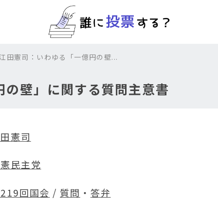
 江田憲司：いわゆる「一億円の壁...
円の壁」に関する質問主意書
江田憲司
立憲民主党
219回国会
/
質問
・
答弁