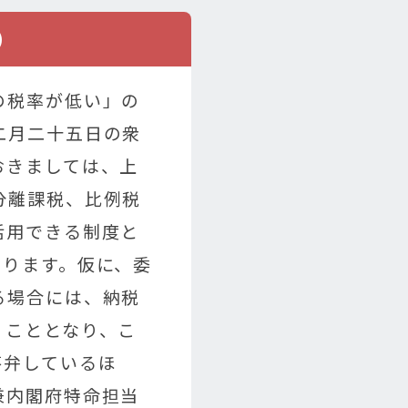
）
の税率が低い」の
二月二十五日の衆
おきましては、上
分離課税、比例税
活用できる制度と
おります。仮に、委
る場合には、納税
うこととなり、こ
答弁しているほ
兼内閣府特命担当