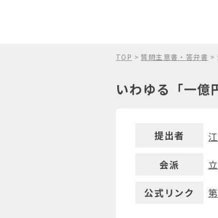
TOP
>
質問主意書・答弁書
>
いわゆる「一億
提出者
会派
公式リンク
第