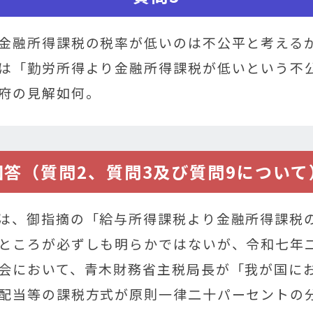
金融所得課税の税率が低いのは不公平と考える
は「勤労所得より金融所得課税が低いという不
府の見解如何。
回答（質問2、質問3及び質問9について
は、御指摘の「給与所得課税より金融所得課税
ところが必ずしも明らかではないが、令和七年
会において、青木財務省主税局長が「我が国に
配当等の課税方式が原則一律二十パーセントの