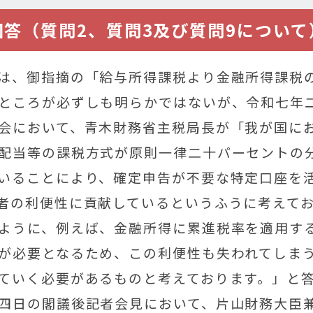
回答（質問2、質問3及び質問9について
は、御指摘の「給与所得課税より金融所得課税
ところが必ずしも明らかではないが、令和七年
会において、青木財務省主税局長が「我が国に
配当等の課税方式が原則一律二十パーセントの
いることにより、確定申告が不要な特定口座を
者の利便性に貢献しているというふうに考えて
ように、例えば、金融所得に累進税率を適用す
が必要となるため、この利便性も失われてしま
ていく必要があるものと考えております。」と
四日の閣議後記者会見において、片山財務大臣