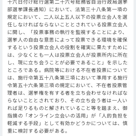
十六日付け総行選第二十六号総務省自治行政局選挙
部選挙課長通知）において、法第三十八条第一項の
規定において、二人以上五人以下の投票立会人を選
任しなければならないこととされている投票立会人
に関し、「投票事務の執行を監視することにより、
選挙人の自由な意思によって投票できる環境を確保
するという投票立会人の役割を確実に果たすために
は、少なくとも一人は投票立会人が投票所内に所在
し、現に立ち会うことが必要であること」を示した
ところである。病院等における不在者投票について
は、施行令第五十八条第三項において準用する施行
令第五十六条第三項の規定において、不在者投票管
理者は、選挙権を有する者を立ち会わせなければな
らないこととされており、その立ち会う者は一人い
れば足りるものと解されていること等を踏まえ、御
指摘の「オンライン立会いの活用」が「人的負担を
軽減する手段」として有効かどうかについては、慎
重に検討する必要がある。