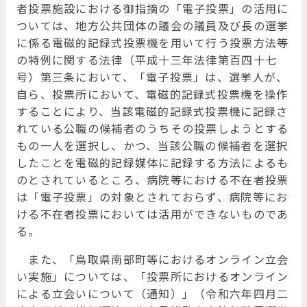
者投票施設における御指摘の「電子投票」の活用に
ついては、地方公共団体の議会の議員及び長の選挙
に係る電磁的記録式投票機を用いて行う投票方法等
の特例に関する法律（平成十三年法律第百四十七
号）第三条において、「電子投票」は、選挙人が、
自ら、投票所において、電磁的記録式投票機を操作
することにより、当該電磁的記録式投票機に記録さ
れている公職の候補者のうちその投票しようとする
もの一人を選択し、かつ、当該公職の候補者を選択
したことを電磁的記録媒体に記録する方法によるも
のとされているところ、病院等における不在者投票
は「電子投票」の対象とされておらず、病院等にお
ける不在者投票においては活用ができないものであ
る。
また、「鳥取県南部町等におけるオンライン立会
い実施」については、「投票所におけるオンライン
による立会いについて（通知）」（令和六年四月二