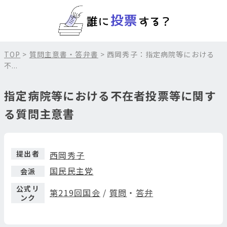
TOP
>
質問主意書・答弁書
> 西岡秀子：指定病院等における
不...
指定病院等における不在者投票等に関す
る質問主意書
提出者
西岡秀子
国民民主党
会派
公式リ
第219回国会
/
質問
・
答弁
ンク