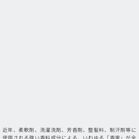
近年、柔軟剤、洗濯洗剤、芳香剤、整髪料、制汗剤等に
使用される強い香料成分による、いわゆる「香害」が全