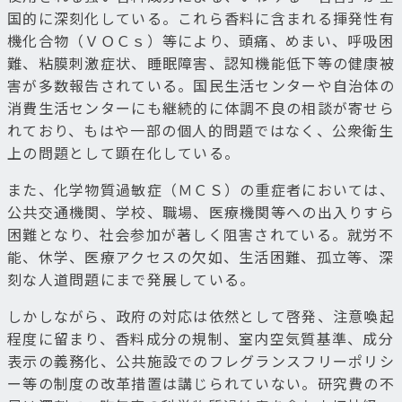
国的に深刻化している。これら香料に含まれる揮発性有
機化合物（ＶＯＣｓ）等により、頭痛、めまい、呼吸困
難、粘膜刺激症状、睡眠障害、認知機能低下等の健康被
害が多数報告されている。国民生活センターや自治体の
消費生活センターにも継続的に体調不良の相談が寄せら
れており、もはや一部の個人的問題ではなく、公衆衛生
上の問題として顕在化している。
また、化学物質過敏症（ＭＣＳ）の重症者においては、
公共交通機関、学校、職場、医療機関等への出入りすら
困難となり、社会参加が著しく阻害されている。就労不
能、休学、医療アクセスの欠如、生活困難、孤立等、深
刻な人道問題にまで発展している。
しかしながら、政府の対応は依然として啓発、注意喚起
程度に留まり、香料成分の規制、室内空気質基準、成分
表示の義務化、公共施設でのフレグランスフリーポリシ
ー等の制度の改革措置は講じられていない。研究費の不