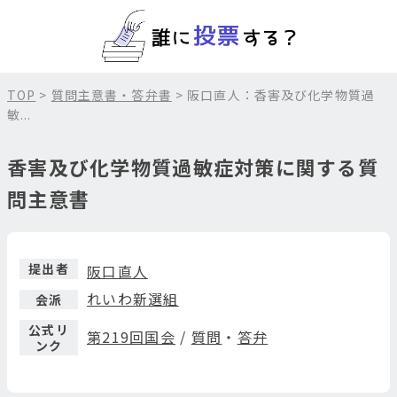
TOP
>
質問主意書・答弁書
> 阪口直人：香害及び化学物質過
敏...
香害及び化学物質過敏症対策に関する質
問主意書
提出者
阪口直人
れいわ新選組
会派
公式リ
第219回国会
/
質問
・
答弁
ンク