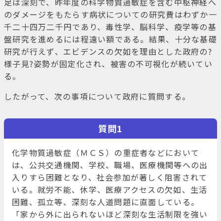
足は深刻で、昨年度の科学物質過敏症を含む中枢神経へ
のダメージをもたらす病状についての研究費はわずか一
千二十四万二千円であり、毒性学、脳科学、疫学等の基
盤研究を進めるには程遠い額である。結果、十分な基礎
研究が行えず、エビデンスの欠如を理由とした政府の?
様子見?姿勢が固定化され、被害の不可視化が続いてい
る。
したがって、次の事項について政府に質問する。
質問1
化学物質過敏症（ＭＣＳ）の重症者などにおいて
は、公共交通機関、学校、職場、医療機関等への出
入りすら困難となり、社会参加が著しく阻害されて
いる。就労不能、休学、医療アクセスの欠如、生活
困難、孤立等、深刻な人道問題に直面している。
「家から外に出られないほど深刻な生活制限を強い