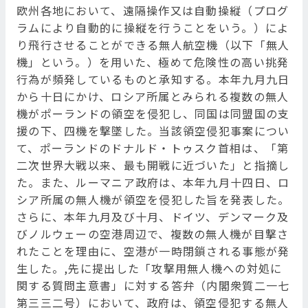
欧州各地において、遠隔操作又は自動操縦（プログ
ラムにより自動的に操縦を行うことをいう。）によ
り飛行させることができる無人航空機（以下「無人
機」という。）を用いた、極めて危険性の高い挑発
行為が頻発しているものと承知する。本年九月九日
から十日にかけ、ロシア所属とみられる複数の無人
機がポーランドの領空を侵犯し、同国は同盟国の支
援の下、四機を撃墜した。当該領空侵犯事案につい
て、ポーランドのドナルド・トゥスク首相は、「第
二次世界大戦以来、最も開戦に近づいた」と指摘し
た。また、ルーマニア政府は、本年九月十四日、ロ
シア所属の無人機が領空を侵犯した旨を発表した。
さらに、本年九月及び十月、ドイツ、デンマーク及
びノルウェーの空港周辺で、複数の無人機が目撃さ
れたことを理由に、空港が一時閉鎖される事態が発
生した。,先に提出した「攻撃用無人機への対処に
関する質問主意書」に対する答弁（内閣衆質二一七
第三三二号）において、政府は、領空侵犯する無人