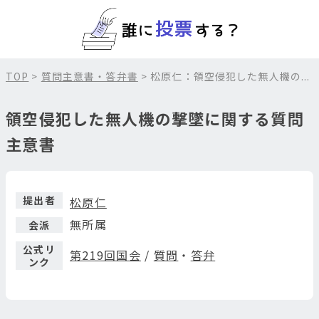
TOP
>
質問主意書・答弁書
> 松原仁：領空侵犯した無人機の...
領空侵犯した無人機の撃墜に関する質問
主意書
提出者
松原仁
無所属
会派
公式リ
第219回国会
/
質問
・
答弁
ンク