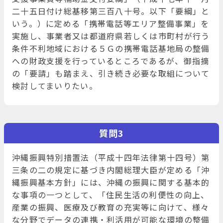
二十五日付け総基移第三百八十号。以下「要綱」と
いう。）に定める「携帯電話等エリア整備事業」を
実施し、事業者又は都道府県若しくは市町村が行う
条件不利地域における５Ｇの携帯電話基地局の整備
への財政支援を行っているところであるが、御指摘
の「要請」も踏まえ、引き続き必要な取組について
検討してまいりたい。
質問3
沖縄振興特別措置法（平成十四年法律第十四号）第
三条の二の規定に基づき内閣総理大臣が定める「沖
縄振興基本方針」には、沖縄の振興に関する基本的
な事項の一つとして、「住民生活の利便性の向上、
産業の振興、医療及び教育の充実等に向けて、様々
な分野でデータの連携・利活用が可能な環境の整備