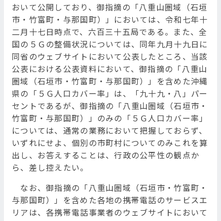
おいて公開しており、御指摘の「八重山圏域（石垣
市・竹富町・与那国町）」においては、令和七年十
二月十七日時点で、六百三十五局である。また、全
国の５Ｇの整備状況については、同年九月十九日に
同省のウェブサイトにおいて公表したところ、当該
公表における公表資料において、御指摘の「八重山
圏域（石垣市・竹富町・与那国町）」を含めた沖縄
県の「５Ｇ人口カバー率」は、「九十九・八」パー
セントであるが、御指摘の「八重山圏域（石垣市・
竹富町・与那国町）」のみの「５Ｇ人口カバー率」
については、通常の業務において把握しておらず、
いずれにせよ、個別の市町村についてのみこれを算
出し、お答えすることは、行政の公平性の観点か
ら、差し控えたい。
なお、御指摘の「八重山圏域（石垣市・竹富町・
与那国町）」を含めた各地の携帯電話のサービスエ
リアは、各携帯電話事業者のウェブサイトにおいて