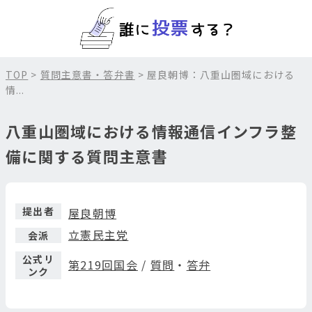
TOP
>
質問主意書・答弁書
> 屋良朝博：八重山圏域における
情...
八重山圏域における情報通信インフラ整
備に関する質問主意書
提出者
屋良朝博
立憲民主党
会派
公式リ
第219回国会
/
質問
・
答弁
ンク