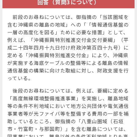
回答（質問3について）
前段のお尋ねについては、御指摘の「当該圏域を
含む沖縄県の離島の地域」への「「情報通信基盤の
一層の高度化を図る」ために必要な措置」として、
例えば、「沖縄振興特別推進交付金交付要綱」（平
成二十四年四月十九日付け府政沖第百四十九号）に
定める「沖縄振興特別推進交付金」により、沖縄県
が実施する海底ケーブルの整備等による離島の情報
通信基盤の構築に向けた取組に対し、財政支援を行
っている。
後段のお尋ねについては、例えば、要綱に定める
「高度無線環境整備推進事業」を実施し、離島地域
等の条件不利地域において地方公共団体や電気通信
事業者等が光ファイバ等を整備する費用の一部を補
助しているところ、御指摘の「八重山圏域（石垣
市・竹富町・与那国町）」を含む離島については、
同事業において、離島以外の条件不利地域よりも高