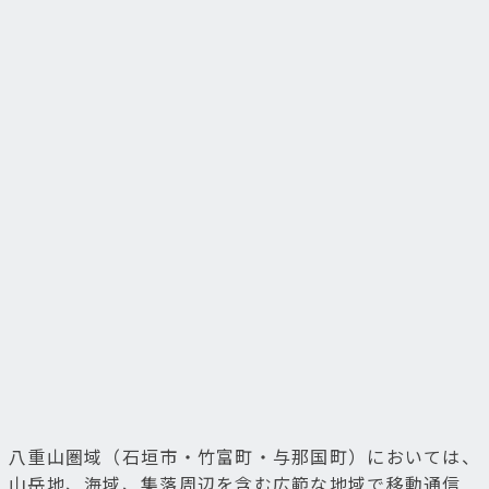
八重山圏域（石垣市・竹富町・与那国町）においては、
山岳地、海域、集落周辺を含む広範な地域で移動通信