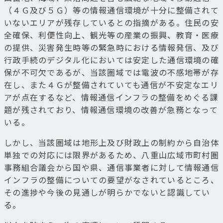
（４Ｇ及び５Ｇ）等の情報通信環境が十分に整備されて
いないエリアが残存しているとの指摘がある。住民の安
全確保、利便性向上、観光等の産業の振興、教育・医療
の提供、災害発生時等の緊急時における情報発信、及び
行政手続のデジタル化においては安定した通信環境の確
保が不可欠であるが、当該圏域では電波の不感地帯が存
在し、また４Ｇが整備されていても通信が不安定なエリ
アが点在するなど、情報通信インフラの整備をめぐる課
題が残されており、情報通信環境の改善が急務となって
いる。
しかし、当該圏域は地形上及び財政上の制約から自治体
単独での対応には限界があるため、八重山広域市町村圏
事務組合議会から国や県、通信事業者に対して情報通信
インフラの整備についての要望がなされているところ、
その進捗や今後の見通しが明らかでないと認識してい
る。