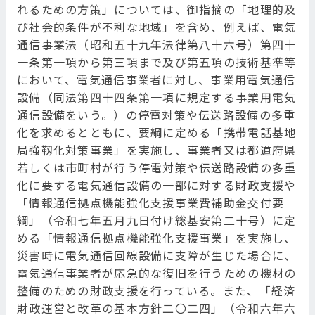
れるための方策」については、御指摘の「地理的及
び社会的条件が不利な地域」を含め、例えば、電気
通信事業法（昭和五十九年法律第八十六号）第四十
一条第一項から第三項まで及び第五項の技術基準等
において、電気通信事業者に対し、事業用電気通信
設備（同法第四十四条第一項に規定する事業用電気
通信設備をいう。）の停電対策や伝送路設備の多重
化を求めるとともに、要綱に定める「携帯電話基地
局強靱化対策事業」を実施し、事業者又は都道府県
若しくは市町村が行う停電対策や伝送路設備の多重
化に要する電気通信設備の一部に対する財政支援や
「情報通信拠点機能強化支援事業費補助金交付要
綱」（令和七年五月九日付け総基安第二十号）に定
める「情報通信拠点機能強化支援事業」を実施し、
災害時に電気通信回線設備に支障が生じた場合に、
電気通信事業者が応急的な復旧を行うための機材の
整備のための財政支援を行っている。また、「経済
財政運営と改革の基本方針二〇二四」（令和六年六