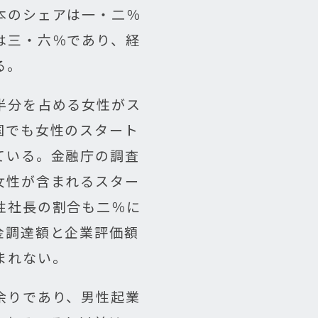
本のシェアは一・二％
は三・六％であり、経
る。
半分を占める女性がス
国でも女性のスタート
ている。金融庁の調査
女性が含まれるスター
性社長の割合も二％に
金調達額と企業評価額
まれない。
余りであり、男性起業