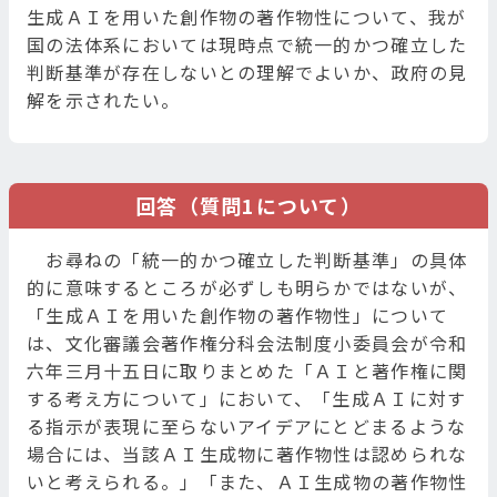
生成ＡＩを用いた創作物の著作物性について、我が
国の法体系においては現時点で統一的かつ確立した
判断基準が存在しないとの理解でよいか、政府の見
解を示されたい。
回答（質問1について）
お尋ねの「統一的かつ確立した判断基準」の具体
的に意味するところが必ずしも明らかではないが、
「生成ＡＩを用いた創作物の著作物性」について
は、文化審議会著作権分科会法制度小委員会が令和
六年三月十五日に取りまとめた「ＡＩと著作権に関
する考え方について」において、「生成ＡＩに対す
る指示が表現に至らないアイデアにとどまるような
場合には、当該ＡＩ生成物に著作物性は認められな
いと考えられる。」「また、ＡＩ生成物の著作物性