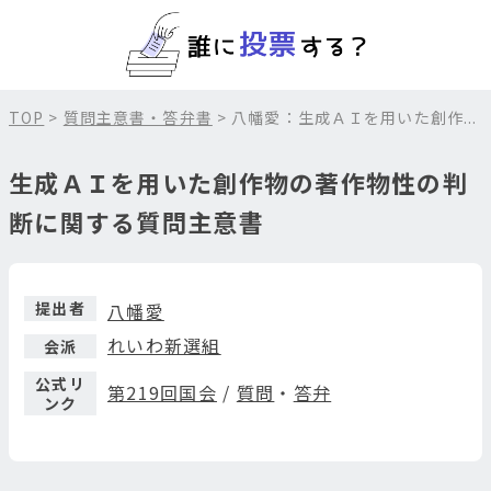
TOP
>
質問主意書・答弁書
> 八幡愛：生成ＡＩを用いた創作...
生成ＡＩを用いた創作物の著作物性の判
断に関する質問主意書
提出者
八幡愛
れいわ新選組
会派
公式リ
第219回国会
/
質問
・
答弁
ンク