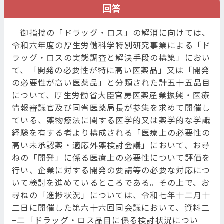
回答
御指摘の「ドラッグ・ロス」の解消に向けては、
令和六年度の厚生労働科学特別研究事業による「ド
ラッグ・ロスの実態調査と解決手段の構築」におい
て、「開発の必要性が特に高い医薬品」又は「開発
の必要性が高い医薬品」と分類された計五十五品目
について、厚生労働省大臣官房医薬産業振興・医療
情報審議官及び同省医薬局長が参集を求めて開催し
ている、薬物療法に関する医学的又は薬学的な学識
経験を有する者より構成される「医療上の必要性の
高い未承認薬・適応外薬検討会議」において、お尋
ねの「開発」に係る医療上の必要性について評価を
行い、企業に対する開発の要請等の必要な対応につ
いて検討を進めているところである。その上で、お
尋ねの「進捗状況」については、令和七年十二月十
二日に開催した第六十六回同会議において、資料二
−二「ドラッグ・ロス品目に係る検討状況につい