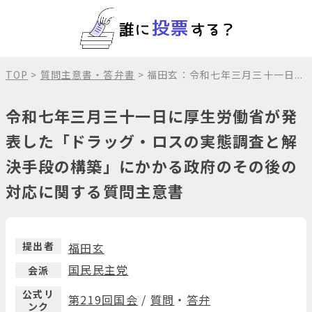
TOP
>
質問主意書・答弁書
> 福田玄：令和七年三月三十一日...
令和七年三月三十一日に厚生労働省が発
表した「ドラッグ・ロスの実態調査と解
決手段の構築」にかかる政府のその後の
対応に関する質問主意書
提出者
福田玄
国民民主党
会派
公式リ
第219回国会
/
質問
・
答弁
ンク