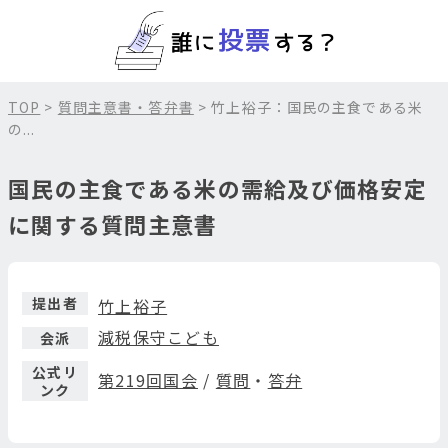
TOP
>
質問主意書・答弁書
> 竹上裕子：国民の主食である米
の...
国民の主食である米の需給及び価格安定
に関する質問主意書
提出者
竹上裕子
減税保守こども
会派
公式リ
第219回国会
/
質問
・
答弁
ンク