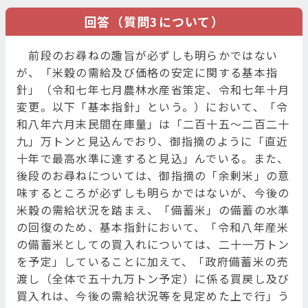
回答（質問3について）
前段のお尋ねの趣旨が必ずしも明らかではない
が、「米穀の需給及び価格の安定に関する基本指
針」（令和七年七月農林水産省策定、令和七年十月
変更。以下「基本指針」という。）において、「令
和八年六月末民間在庫量」は「二百十五〜二百二十
九」万トンと見込んでおり、御指摘のように「直近
十年で最高水準に達すると見込」んでいる。また、
後段のお尋ねについては、御指摘の「余剰米」の意
味するところが必ずしも明らかではないが、今後の
米穀の需給状況を踏まえ、「備蓄米」の備蓄の水準
の回復のため、基本指針において、「令和八年産米
の備蓄米としての買入れについては、二十一万トン
を予定」していることに加えて、「政府備蓄米の売
渡し（全体で五十九万トン予定）に係る買戻し及び
買入れは、今後の需給状況等を見定めた上で行」う