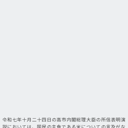
令和七年十月二十四日の高市内閣総理大臣の所信表明演
説においては、国民の主食である米についての言及がな