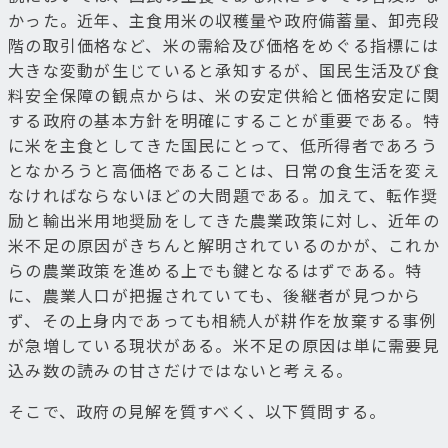
かった。近年、主食用米の収穫量や政府備蓄量、卸売段
階の取引価格など、米の需給及び価格をめぐる指標には
大きな変動が生じていると承知するが、国民生活及び食
料安全保障の観点からは、米の安定供給と価格安定に関
する政府の基本方針を明確にすることが重要である。特
に米を主食としてきた国民にとって、低所得者であろう
となかろうと高価格であることは、日常の食生活を変え
なければならないほどの大問題である。加えて、転作奨
励と輸出米用地奨励をしてきた農業政策に対し、近年の
米不足の原因がきちんと解明されているのかが、これか
らの農業政策を進める上でも鍵となるはずである。特
に、農業人口が把握されていても、後継者が見つから
ず、その上身内であっても相続人が耕作を放棄する事例
が急増している現状がある。米不足の原因は単に需要見
込み数の読みの甘さだけではないと考える。
そこで、政府の見解を質すべく、以下質問する。