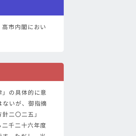
、高市内閣におい
律」の具体的に意
はないが、御指摘
方針二〇二五」
ら二千二十六年度
指す。ただし、米