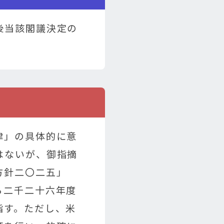
後当該閣議決定の
律」の具体的に意
はないが、御指摘
方針二〇二五」
ら二千二十六年度
指す。ただし、米