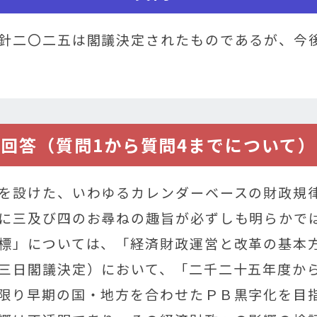
針二〇二五は閣議決定されたものであるが、今
回答（質問1から質問4までについて）
を設けた、いわゆるカレンダーベースの財政規
に三及び四のお尋ねの趣旨が必ずしも明らかで
標」については、「経済財政運営と改革の基本
三日閣議決定）において、「二千二十五年度か
限り早期の国・地方を合わせたＰＢ黒字化を目