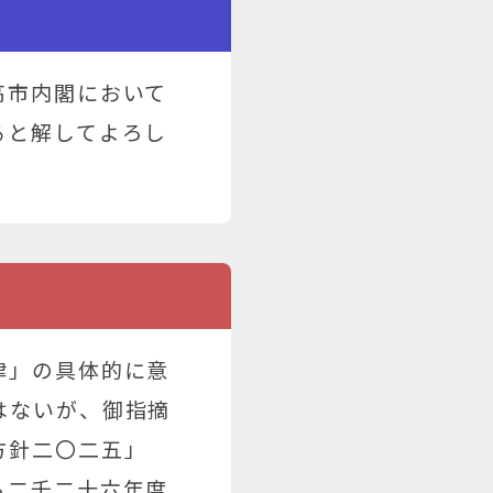
高市内閣において
ると解してよろし
律」の具体的に意
はないが、御指摘
方針二〇二五」
ら二千二十六年度