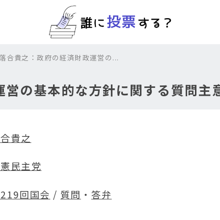
 落合貴之：政府の経済財政運営の...
運営の基本的な方針に関する質問主
落合貴之
立憲民主党
219回国会
/
質問
・
答弁